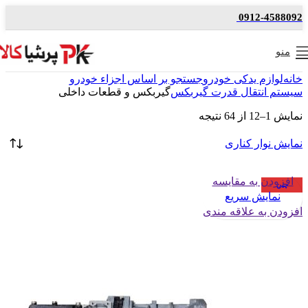
0912-4588092
منو
خانه
لوازم یدکی خودرو
جستجو بر اساس اجزاء خودرو
سیستم انتقال قدرت گیربکس
گیربکس و قطعات داخلی
نمایش 1–12 از 64 نتیجه
نمایش نوار کناری
افزودن به مقایسه
چین
نمایش سریع
افزودن به علاقه مندی