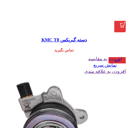
دسته گیربکس KMC T8
تماس بگیرید
افزودن به مقایسه
چین
نمایش سریع
افزودن به علاقه مندی