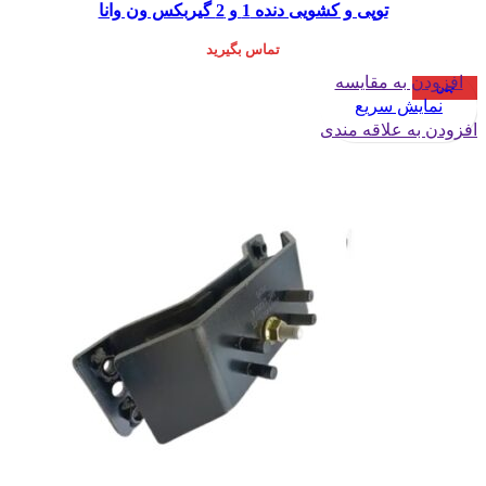
توپی و کشويی دنده 1 و 2 گيربکس ون وانا
تماس بگیرید
افزودن به مقایسه
چین
نمایش سریع
افزودن به علاقه مندی