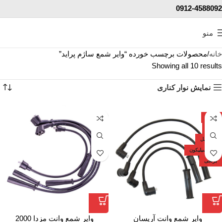
0912-4588092
منو
خانه
محصولات برچسب خورده “وایر شمع ساژم پراید”
Showing all 10 results
نمایش نوار کناری
ایران
دارد
7.5 میل
تمام سیلیکون
برنجی
وایر شمع وانت آریسان
وایر شمع وانت مزدا 2000