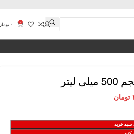
0
۰
تومان
 لیتر
تومان
 سبد خرید
 کنید