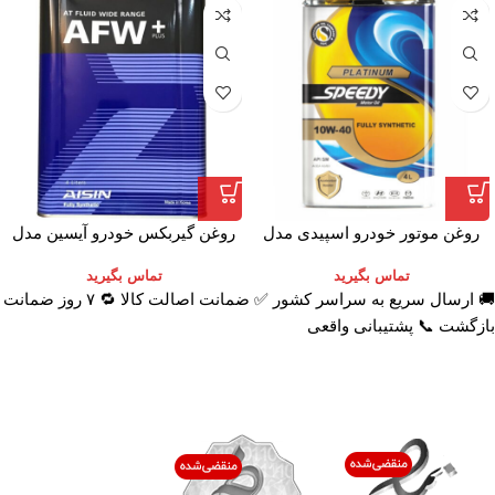
روغن موتور خودرو اسپیدی مدل
روغن گیربکس خودرو آیسین مدل
Platinum 10W-40 حجم 4 لیتر
AFW-PLUS ظرفیت 4 لیتر
تماس بگیرید
تماس بگیرید
🚚 ارسال سریع به سراسر کشور ✅ ضمانت اصالت کالا 🔁 ۷ روز ضمانت
بازگشت 📞 پشتیبانی واقعی
اعتماد شما افتخار ماست