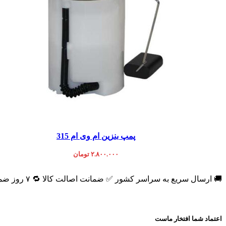
افزودن به سبد خرید
پمپ بنزین ام وی ام 315
۲.۸۰۰.۰۰۰
تومان
🚚 ارسال سریع به سراسر کشور ✅ ضمانت اصالت کالا 🔁 ۷ روز ضمانت بازگشت 📞 پشتیبانی واقعی
اعتماد شما افتخار ماست