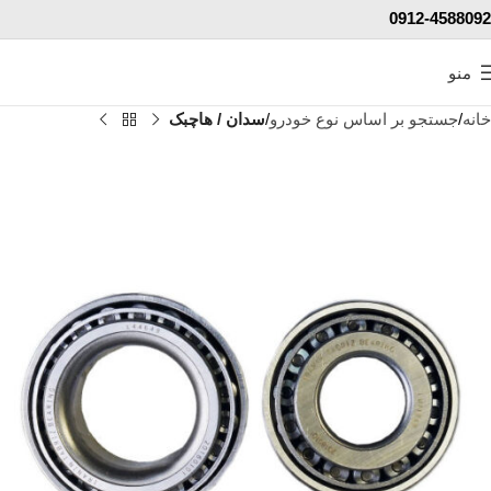
0912-4588092
منو
خانه
جستجو بر اساس نوع خودرو
سدان / هاچبک