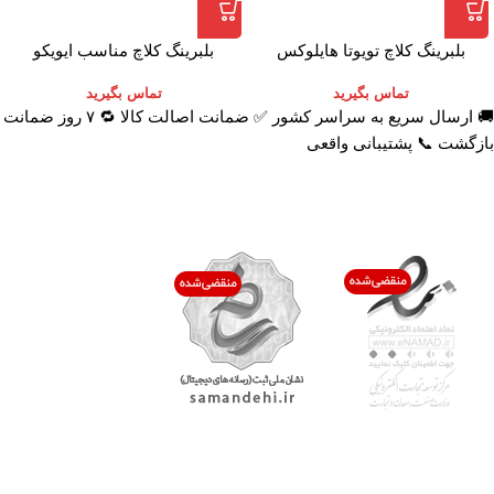
بلبرینگ کلاچ تویوتا هایلوکس
بلبرینگ کلاچ مناسب ایویکو
3151007303
تماس بگیرید
تماس بگیرید
🚚 ارسال سریع به سراسر کشور ✅ ضمانت اصالت کالا 🔁 ۷ روز ضمانت
بازگشت 📞 پشتیبانی واقعی
اعتماد شما افتخار ماست
با پرشیاکالا
اتاق خبر پرشیاکالا