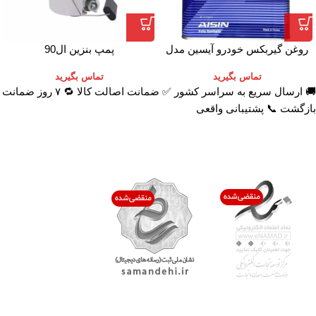
روغن گیربکس خودرو آیسین مدل
پمپ بنزین ال90
AFW-PLUS ظرفیت 4 لیتر
تماس بگیرید
تماس بگیرید
🚚 ارسال سریع به سراسر کشور ✅ ضمانت اصالت کالا 🔁 ۷ روز ضمانت
بازگشت 📞 پشتیبانی واقعی
اعتماد شما افتخار ماست
با پرشیاکالا