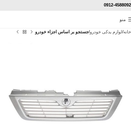
0912-4588092
منو
خانه
لوازم یدکی خودرو
جستجو بر اساس اجزاء خودرو