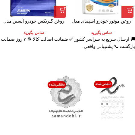
روغن موتور خودرو اسپیدی مدل
روغن گیربکس خودرو آیسین مدل
Platinum 10W-40 حجم 4 لیتر
AFW-PLUS ظرفیت 4 لیتر
تماس بگیرید
تماس بگیرید
🚚 ارسال سریع به سراسر کشور ✅ ضمانت اصالت کالا 🔁 ۷ روز ضمانت
بازگشت 📞 پشتیبانی واقعی
اعتماد شما افتخار ماست
با پرشیاکالا