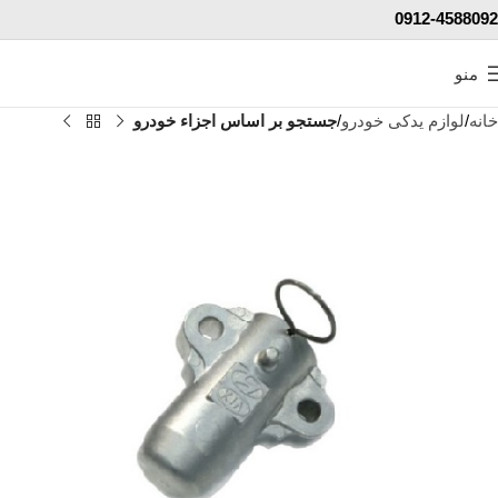
0912-4588092
منو
خانه
لوازم یدکی خودرو
جستجو بر اساس اجزاء خودرو