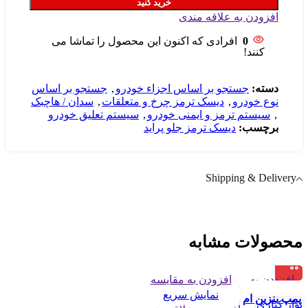
خرید کنید
افزودن به علاقه مندی
0
افرادی که اکنون این محصول را تماشا می
کنند!
دسته:
جستجو بر اساس اجزاء خودرو
,
جستجو بر اساس
نوع خودرو
,
دیسک ترمز چرخ و متعلقات
,
سدان / هاچبک
,
سیستم ترمز و ایمنی خودرو
,
سیستم تعلیق خودرو
برچسب:
دیسک ترمز جلو پراید
Shipping & Delivery
محصولات مشابه
افزودن به
افزودن به مقایسه
مقایسه
نمایش سریع
پمپ بنزین ام
نوار کناری