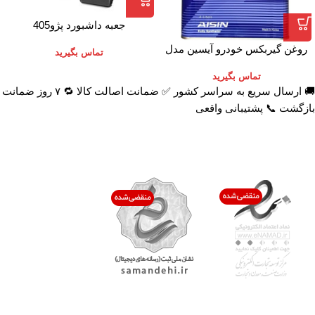
جعبه داشبورد پژو405
روغن گیربکس خودرو آیسین مدل
تماس بگیرید
AFW-PLUS ظرفیت 4 لیتر
تماس بگیرید
🚚 ارسال سریع به سراسر کشور ✅ ضمانت اصالت کالا 🔁 ۷ روز ضمانت
بازگشت 📞 پشتیبانی واقعی
اعتماد شما افتخار ماست
با پرشیاکالا