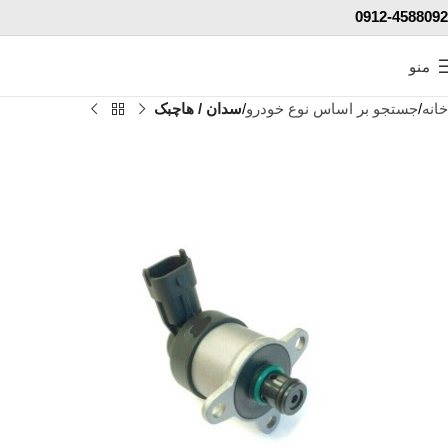
0912-4588092
منو
خانه
جستجو بر اساس نوع خودرو
سدان / هاچبک