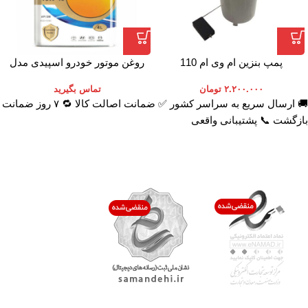
پمپ بنزین ام وی ام 110
روغن موتور خودرو اسپیدی مدل
Platinum 10W-40 حجم 4 لیتر
۲.۲۰۰.۰۰۰
تومان
تماس بگیرید
🚚 ارسال سریع به سراسر کشور ✅ ضمانت اصالت کالا 🔁 ۷ روز ضمانت
بازگشت 📞 پشتیبانی واقعی
اعتماد شما افتخار ماست