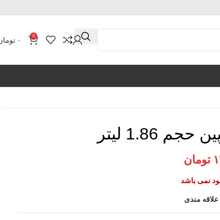
0
۰
تومان
 1.86 لیتر
۱
تومان
جود نمی باشد
علاقه مندی