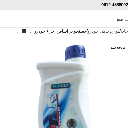
0912-4588092
منو
خانه
لوازم یدکی خودرو
جستجو بر اساس اجزاء خودرو
فروخته شده