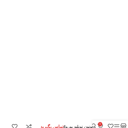
خدمات مشتریان
پاسخ به سوالات متداول
رویه بازگرداندن کالا
حریم خصوصی
شرایط استفاده
راهنمای خرید از پرشیاکالا
نحوه ثبت سفارش
رویه ارسال سفارش
شیوه های پرداخت
موارد تخصصی پرشیاکالا
کلیه حقوق مادی و معنوی متعلق به فروشگاه پرشیاکالا می باشد.
0
فیلتر هوا فوتون تونلند یورو4
تماس بگیرید