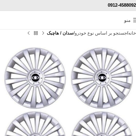
0912-4588092
منو
خانه
جستجو بر اساس نوع خودرو
سدان / هاچبک