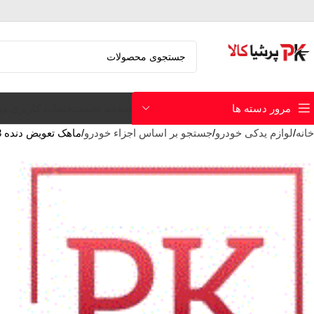
صفحه نخست
حساب کاربری م
مرور دسته ها
خانه
لوازم یدکی خودرو
جستجو بر اساس اجزاء خودرو
ماهک تعویض دنده 3و 4 گیربکس ون دلیکا