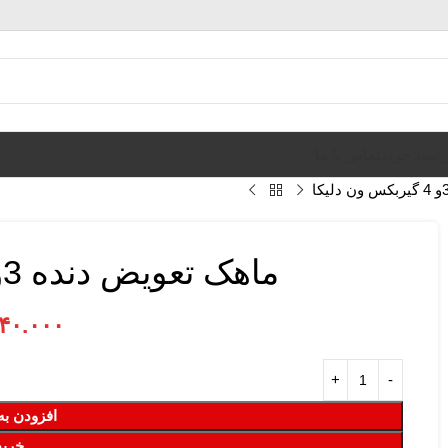
ن
سبد خرید
تماس با ما
ماهک تعویض دنده 3و 4 گیربکس ون دلیکا
۴۰.۰۰۰
افزودن به
خرید