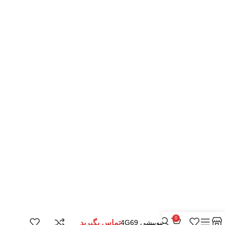
خدمات مشتریان
پاسخ به سوالات متداول
رویه بازگرداندن کالا
حریم خصوصی
شرایط استفاده
راهنمای خرید از پرشیاکالا
نحوه ثبت سفارش
رویه ارسال سفارش
شیوه های پرداخت
موارد تخصصی پرشیاکالا
کلیه حقوق مادی و معنوی متعلق به فروشگاه پرشیاکالا می باشد.
0
موتور میتسوبیشی 4G69
تماس بگیرید