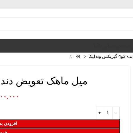
ن
سبد خرید
تماس با ما
ندلیکا
میل ماهک تعویض دنده 3و4 گیربکس وندلی
۰۰.۰۰۰
افزودن به
خرید