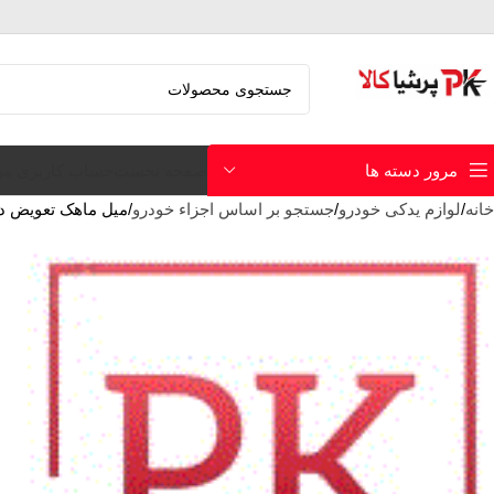
صفحه نخست
حساب کاربری م
مرور دسته ها
خانه
لوازم یدکی خودرو
جستجو بر اساس اجزاء خودرو
میل ماهک تعویض دنده 3و4 گیربکس و