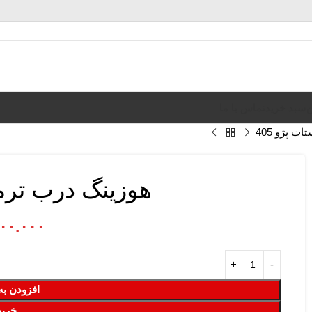
ن
سبد خرید
تماس با ما
 پژو 405
هوزینگ درب ترموس
۰۰.۰۰۰
افزودن به
خرید