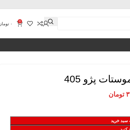
0
۰
تومان
تات پژو 405
۳
تومان
 سبد خرید
 کنید