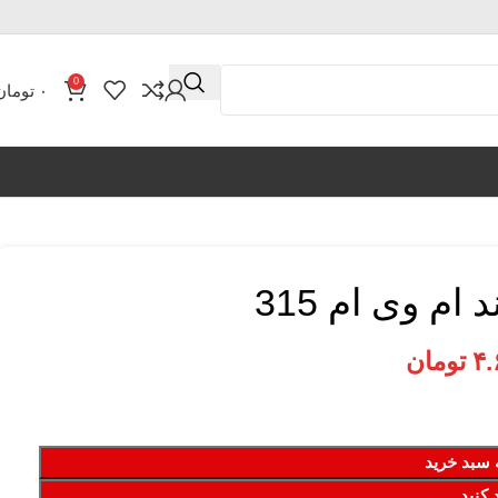
0
۰
تومان
م وی ام 315
۴.
تومان
 سبد خرید
 کنید