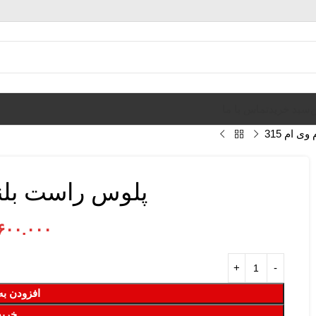
ن
سبد خرید
تماس با ما
ی ام 315
پلوس راست بلند ا
۶۰۰.۰۰۰
افزودن به
خرید