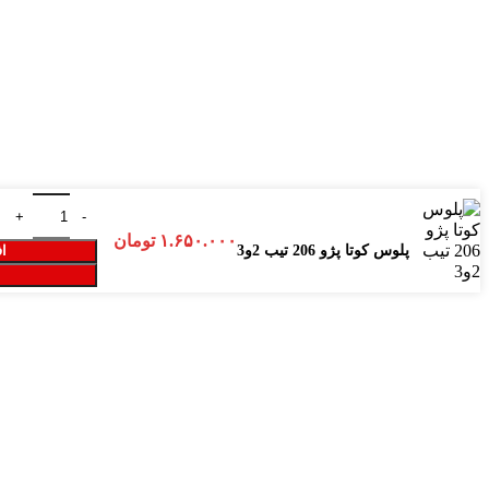
۱.۶۵۰.۰۰۰
تومان
پلوس کوتا پژو 206 تیب 2و3
اف