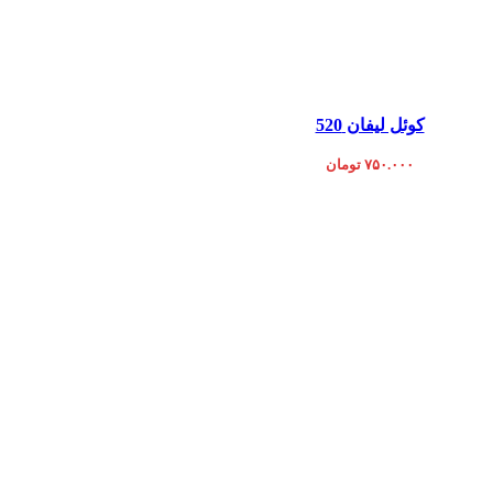
افزودن به سبد خ
کوئل لیفان 520
۷۵۰.۰۰۰
تومان