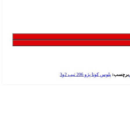
برچسب:
پلوس کوتا پژو 206 تیب 2و3