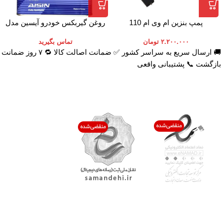
پمپ بنزین ام وی ام 110
روغن گیربکس خودرو آیسین مدل
AFW-PLUS ظرفیت 4 لیتر
۲.۲۰۰.۰۰۰
تومان
تماس بگیرید
🚚 ارسال سریع به سراسر کشور ✅ ضمانت اصالت کالا 🔁 ۷ روز ضمانت
بازگشت 📞 پشتیبانی واقعی
اعتماد شما افتخار ماست
با پرشیاکالا
اتاق خبر پرشیاکالا