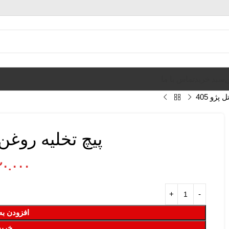
ن
سبد خرید
تماس با ما
پژو 405
پیچ تخلیه روغن ک
۲۰.۰۰۰
افزودن به
خرید