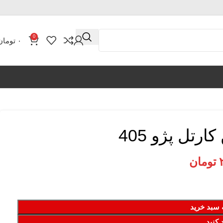
0
۰
تومان
ارتل پژو 405
تومان
 سبد خرید
 کنید