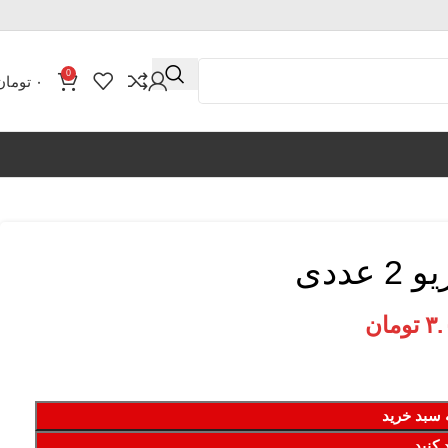
0
۰
تومان
عددی
۳.
تومان
 سبد خرید
 کنید