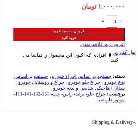
۱.۰۰۰.۰۰۰
تومان
افزودن به سبد خرید
خرید کنید
افزودن به علاقه مندی
نوار کناری
0
افرادی که اکنون این محصول را تماشا می
کنند!
دسته:
جستجو بر اساس اجزاء خودرو
,
جستجو بر اساس
نوع خودرو
,
چراغ جلو خودرو
,
چراغ و روشنایی خودرو
,
سدان / هاچبک
,
شاسی و بدنه خودرو
برچسب:
چراخ جلو- پراید- راس- چپ- 131-132-141-111-
موتور دار-صبا
Shipping & Delivery