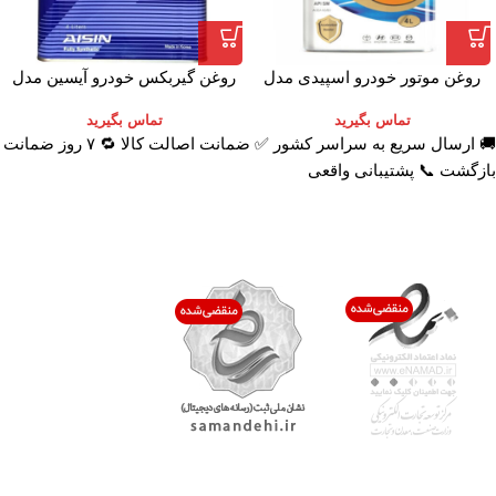
روغن موتور خودرو اسپیدی مدل
روغن گیربکس خودرو آیسین مدل
Platinum 10W-40 حجم 4 لیتر
AFW-PLUS ظرفیت 4 لیتر
تماس بگیرید
تماس بگیرید
🚚 ارسال سریع به سراسر کشور ✅ ضمانت اصالت کالا 🔁 ۷ روز ضمانت
بازگشت 📞 پشتیبانی واقعی
اعتماد شما افتخار ماست
با پرشیاکالا