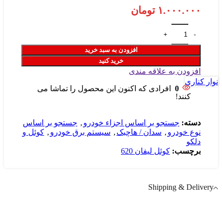
۱.۰۰۰.۰۰۰
تومان
افزودن به سبد خرید
خرید کنید
افزودن به علاقه مندی
نوار کناری
0
افرادی که اکنون این محصول را تماشا می
کنند!
دسته:
جستجو بر اساس اجزاء خودرو
,
جستجو بر اساس
نوع خودرو
,
سدان / هاچبک
,
سیستم برق خودرو
,
کوئل و
دلکو
برچسب:
کوئل لیفان 620
Shipping & Delivery