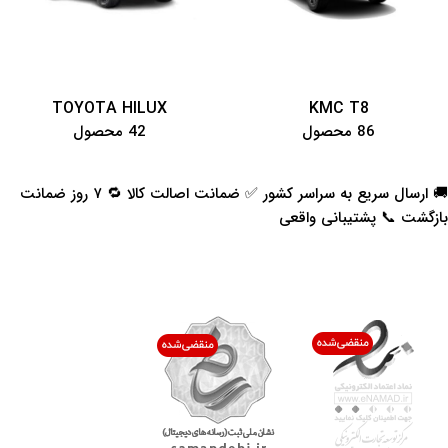
TOYOTA HILUX
KMC T8
86 محصول
42 محصول
🚚 ارسال سریع به سراسر کشور ✅ ضمانت اصالت کالا 🔁 ۷ روز ضمانت
بازگشت 📞 پشتیبانی واقعی
اعتماد شما افتخار ماست