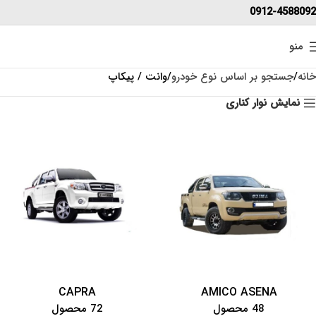
0912-4588092
منو
خانه
جستجو بر اساس نوع خودرو
وانت / پیکاپ
نمایش نوار کناری
CAPRA
AMICO ASENA
48 محصول
72 محصول