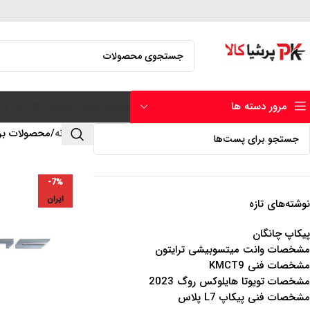
مرور دسته ها
صفحه نخست
حساب کاربری من
خانه
محصولات بر
-7%
ایران
نوشته‌های تازه
پیکاپ چانگان
مشخصات وانت میتسوبیشی ترایتون
مشخصات فنی KMCT9
مشخصات تویوتا هایلوکس روگ 2023
مشخصات فنی پیکاپ L7 پلاس