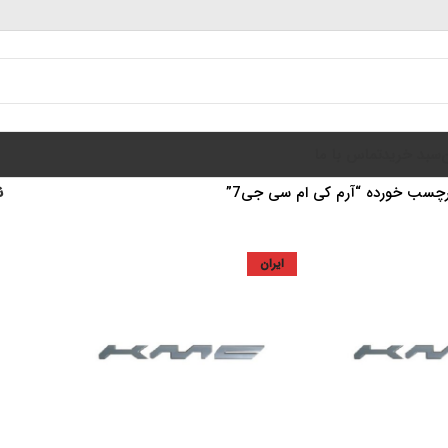
سبد خرید
تماس با ما
چسب خورده “آرم کی ام سی جی7”
ن
ایران