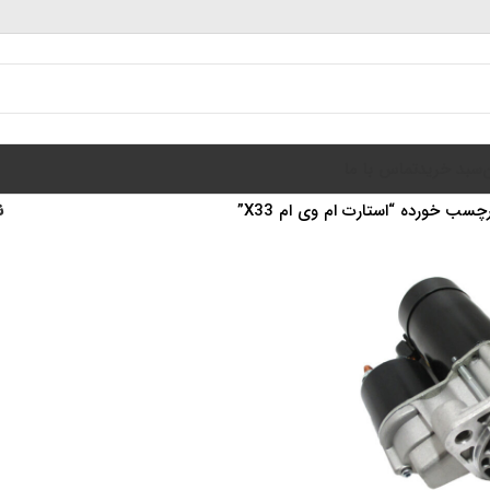
سبد خرید
تماس با ما
سب خورده “استارت ام وی ام X33”
ن