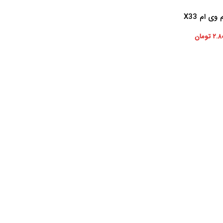
وی ام X33
۲.۸
تومان