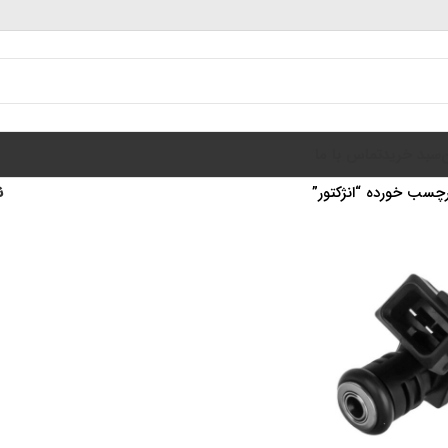
سبد خرید
تماس با ما
سب خورده “انژکتور”
ن