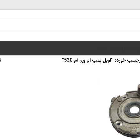
سبد خرید
تماس با ما
سب خورده “اویل پمپ ام وی ام 530”
ن