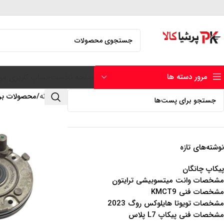
مرور دسته ها
صفحه نخست
حساب کاربری من
خانه
محصولات برچ
نوشته‌های تازه
پیکاپ چانگان
مشخصات وانت میتسوبیشی ترایتون
مشخصات فنی KMCT9
مشخصات تویوتا هایلوکس روگ 2023
مشخصات فنی پیکاپ L7 پلاس