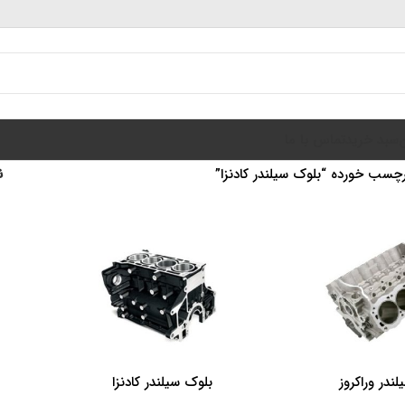
سبد خرید
تماس با ما
سب خورده “بلوک سیلندر کادنزا”
ن
ندر وراکروز
بلوک سیلندر کادنزا
اطلاعات بیشتر