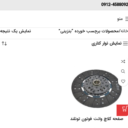
0912-4588092
منو
خانه
محصولات برچسب خورده “بنزینی”
نمایش یک نتیجه
نمایش نوار کناری
صفحه کلاچ وانت فوتون تونلند