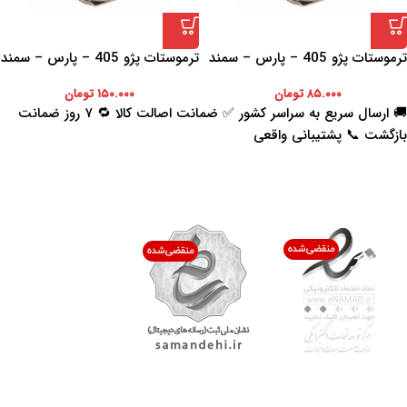
ترموستات پژو 405 – پارس – سمند
ترموستات پژو 405 – پارس – سمند
72 ذرجه
72 ذرجه
۸۵.۰۰۰
تومان
۱۵۰.۰۰۰
تومان
🚚 ارسال سریع به سراسر کشور ✅ ضمانت اصالت کالا 🔁 ۷ روز ضمانت
بازگشت 📞 پشتیبانی واقعی
اعتماد شما افتخار ماست
با پرشیاکالا