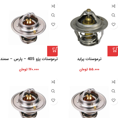
ترموستات پراید
ترموستات پژو 405 – پارس – سمند
72 ذرجه
۵۵.۰۰۰
تومان
۱۷۰.۰۰۰
تومان