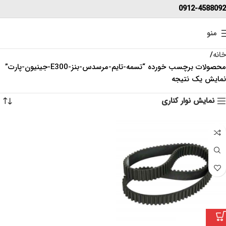
0912-4588092
منو
خانه
محصولات برچسب خورده “تسمه-تایم-مرسدس-بنز-E300-جینیون-پارت”
نمایش یک نتیجه
نمایش نوار کناری