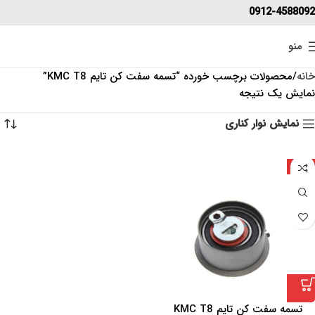
0912-4588092
منو
خانه
محصولات برچسب خورده “تسمه سفت کن تایم KMC T8”
نمایش یک نتیجه
نمایش نوار کناری
چین
تسمه سفت کن تایم KMC T8