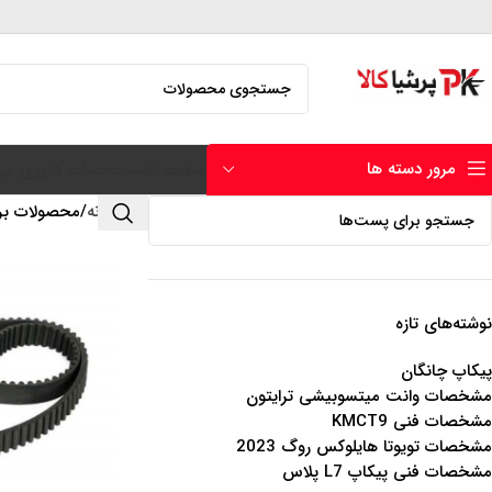
مرور دسته ها
صفحه نخست
حساب کاربری من
خانه
محصولات بر
نوشته‌های تازه
پیکاپ چانگان
مشخصات وانت میتسوبیشی ترایتون
مشخصات فنی KMCT9
مشخصات تویوتا هایلوکس روگ 2023
مشخصات فنی پیکاپ L7 پلاس