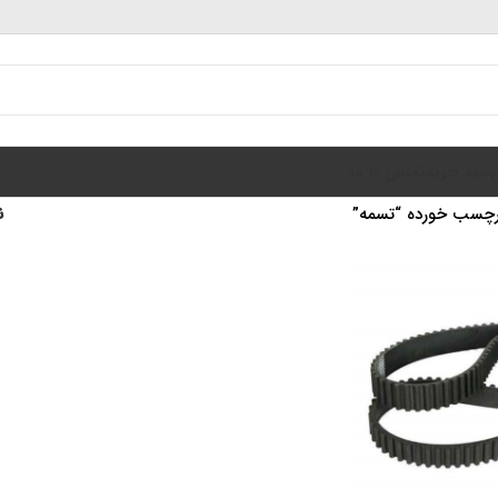
سبد خرید
تماس با ما
چسب خورده “تسمه”
ن