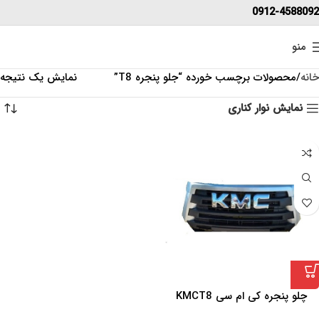
0912-4588092
منو
خانه
محصولات برچسب خورده “جلو پنجره T8”
نمایش یک نتیجه
نمایش نوار کناری
چلو پنجره کی ام سی KMCT8