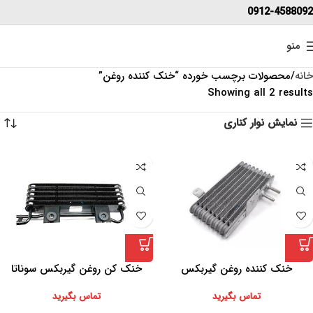
0912-4588092
منو
خانه
محصولات برچسب خورده “خنک کننده روغن”
Showing all 2 results
نمایش نوار کناری
خنک کننده روغن گیربکس
خنک کن روغن گیربکس سوناتا
میتسوبیشی لنسر
تماس بگیرید
تماس بگیرید