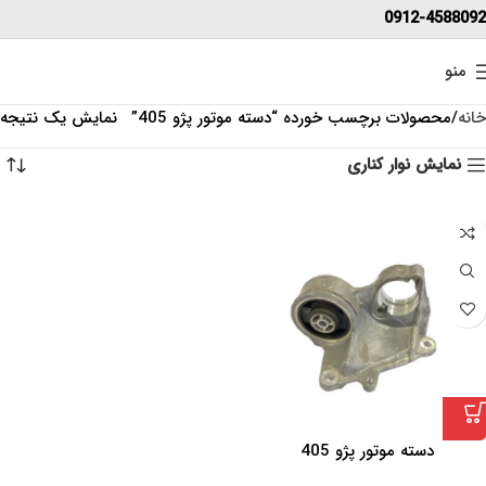
0912-4588092
منو
خانه
محصولات برچسب خورده “دسته موتور پژو 405”
نمایش یک نتیجه
نمایش نوار کناری
دسته موتور پژو 405