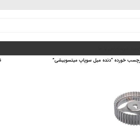
سبد خرید
تماس با ما
چسب خورده “دنده میل سوپاپ میتسوبیشی”
ن