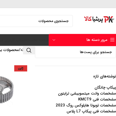
مرور دسته ها
صفحه نخست
حساب کاربری من
خانه
محصولات بر
ژاپن
نوشته‌های تازه
پیکاپ چانگان
مشخصات وانت میتسوبیشی ترایتون
مشخصات فنی KMCT9
مشخصات تویوتا هایلوکس روگ 2023
مشخصات فنی پیکاپ L7 پلاس