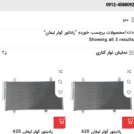
0912-4588092
منو
خانه
محصولات برچسب خورده “راداتور کولر لیفان”
Showing all 3 results
نمایش نوار کناری
رادیتور کولر لیفان 620
رادیتور کولر لیفان 620