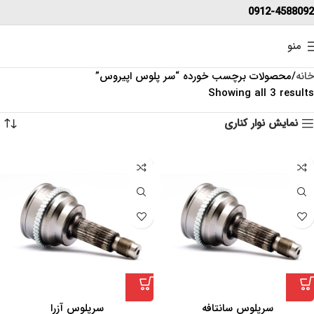
0912-4588092
منو
خانه
محصولات برچسب خورده “سر پلوس اپیروس”
Showing all 3 results
نمایش نوار کناری
سرپلوس سانتافه
سرپلوس آزرا