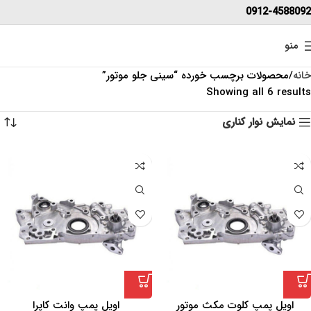
0912-4588092
منو
خانه
محصولات برچسب خورده “سینی جلو موتور”
Showing all 6 results
نمایش نوار کناری
اویل پمپ کلوت مکث موتور
اویل پمپ وانت کاپرا