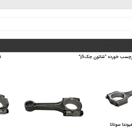
سبد خرید
تماس با ما
چسب خورده “شاتون جکj5”
ن
وندا سوناتا