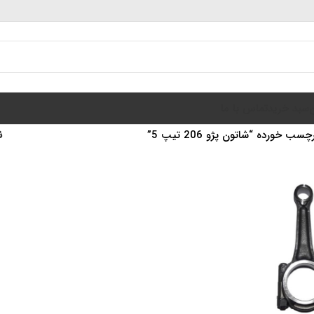
سبد خرید
تماس با ما
 خورده “شاتون پژو 206 تیپ 5”
ن