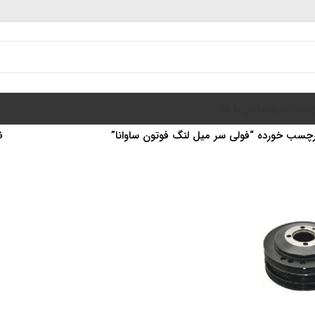
سبد خرید
تماس با ما
چسب خورده “فولی سر میل لنگ فوتون ساوانا”
ن