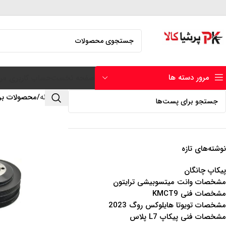
مرور دسته ها
صفحه نخست
حساب کاربری من
خانه
محصولات بر
نوشته‌های تازه
پیکاپ چانگان
مشخصات وانت میتسوبیشی ترایتون
مشخصات فنی KMCT9
مشخصات تویوتا هایلوکس روگ 2023
مشخصات فنی پیکاپ L7 پلاس