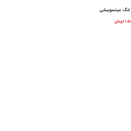
 لنگ میتسوبیشی
۱.۵
تومان